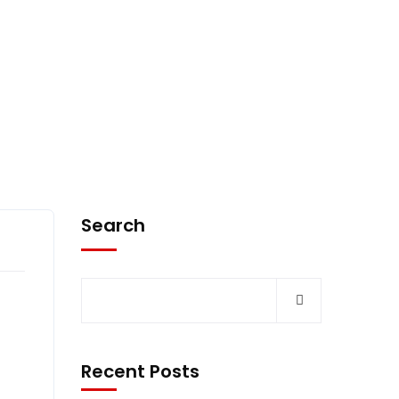
Search
Recent Posts