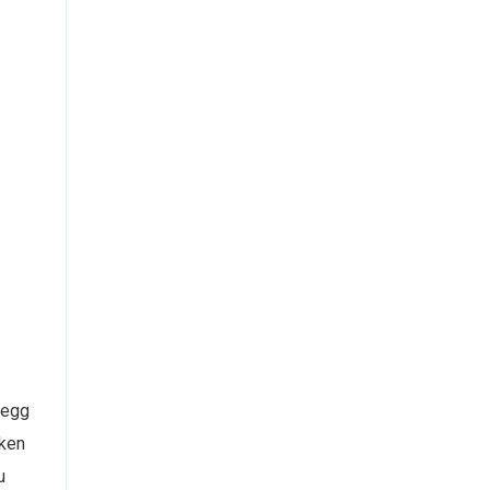
llegg
lken
u