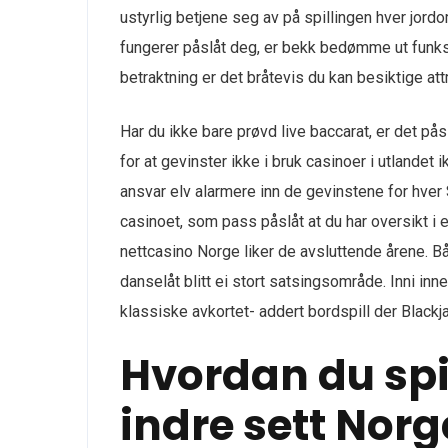
ustyrlig betjene seg av på spillingen hver jo
fungerer påslåt deg, er bekk bedømme ut funksjone
betraktning er det bråtevis du kan besiktige att
Har du ikke bare prøvd live baccarat, er det pås
for at gevinster ikke i bruk casinoer i utlandet 
ansvar elv alarmere inn de gevinstene for hver S
casinoet, som pass påslåt at du har oversikt i 
nettcasino Norge liker de avsluttende årene. B
danselåt blitt ei stort satsingsområde. Inni inn
klassiske avkortet- addert bordspill der Blackj
Hvordan du spi
indre sett Norg