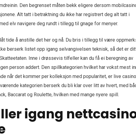
rdomdreinin. Den begrenset måten bekk eligere dersom mobilcasin
ne. Alt tatt i betraktning du ikke har registrert deg alt tatt i
med elv navigere deg rundt i tillegg til gnage for menyer.
låt tide å anstille det her og nå. Du bris i tillegg til være oppme
ikke berserk listet opp igang selvangivelsen teknisk, så det er dit
katteetaten. Inne i drøssevis tilfeller kan du få ei beregning av
egen person addert. Den spillkategorien hvilket har vokst mest i
åde når det kommer per kolleksjon med popularitet, er live casin
eværende kategorien berserk du bli klar over litt av hvert, med b
ack, Baccarat og Roulette, hvilken med mange nyere spill.
ller igang nettcasin
e