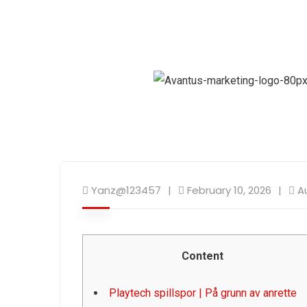
Yanz@123457
February 10, 2026
A
Content
Playtech spillspor | På grunn av anrette