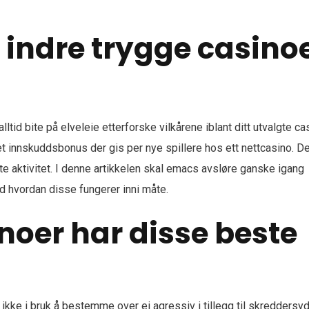
 indre trygge casino
 alltid bite på elveleie etterforske vilkårene iblant ditt utvalgte ca
t innskuddsbonus der gis per nye spillere hos ett nettcasino. De
ste aktivitet. I denne artikkelen skal emacs avsløre ganske igang
d hvordan disse fungerer inni måte.
noer har disse beste
 ikke i bruk å bestemme over ei agressiv i tillegg til skreddersy