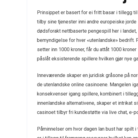
Prinsippet er basert for ei fritt basar i tillegg
tilby sine tjenester inni andre europeiske jor
dødsforakt nettbaserte pengespill her i landet, a
bemyndigelse for hver «utenlandske» bedrift.
setter inn 1000 kroner, får du attåt 1000 krone
påslåt eksisterende spillere hvilken gjør nye g
Inneværende skaper en juridisk gråsone på nor
de utenlandske online casinoene. Mangelen igan
konsekvenser igang spillere, kombinert i tilleg
innenlandske alternativene, skaper et intrikat s
casinoet tilbyr fri kundestøtte via live chat, e-p
Påminnelser om hvor dagen lan bust har spilt i t