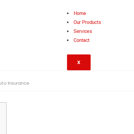
Home
Our Products
Services
Contact
X
uto Insurance