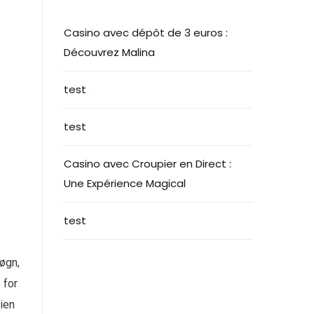
Casino avec dépôt de 3 euros :
Découvrez Malina
test
test
Casino avec Croupier en Direct :
Une Expérience Magical
test
døgn,
 for
gien