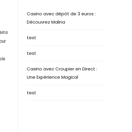
Casino avec dépôt de 3 euros :
Découvrez Malina
ains
test
our
test
ble
Casino avec Croupier en Direct :
Une Expérience Magical
test