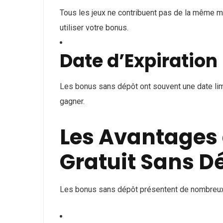
Tous les jeux ne contribuent pas de la même man
utiliser votre bonus.
Date d’Expiration
Les bonus sans dépôt ont souvent une date limi
gagner.
Les Avantages
Gratuit Sans D
Les bonus sans dépôt présentent de nombreux 