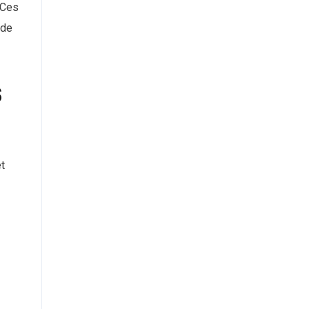
 Ces
 de
s
t