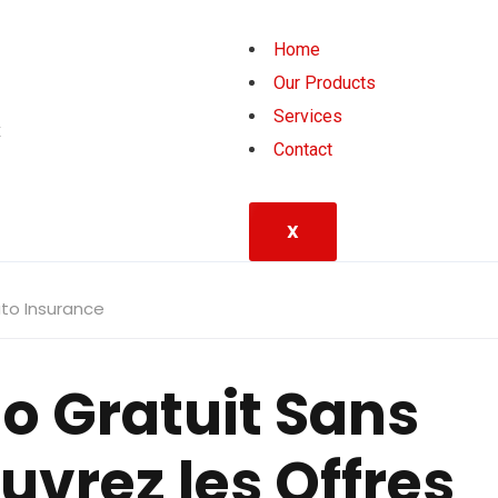
Home
Our Products
Services
Contact
X
to Insurance
o Gratuit Sans
uvrez les Offres