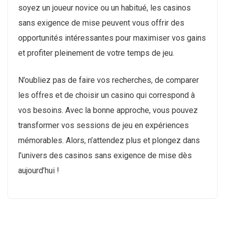
soyez un joueur novice ou un habitué, les casinos
sans exigence de mise peuvent vous offrir des
opportunités intéressantes pour maximiser vos gains
et profiter pleinement de votre temps de jeu.
N’oubliez pas de faire vos recherches, de comparer
les offres et de choisir un casino qui correspond à
vos besoins. Avec la bonne approche, vous pouvez
transformer vos sessions de jeu en expériences
mémorables. Alors, n’attendez plus et plongez dans
l’univers des casinos sans exigence de mise dès
aujourd’hui !