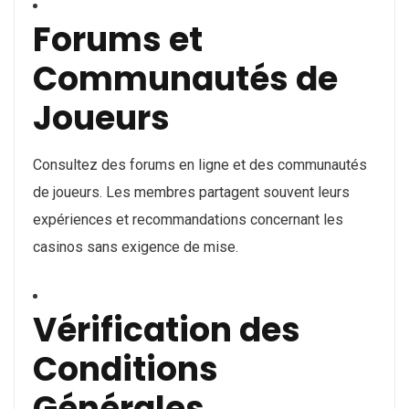
Forums et
Communautés de
Joueurs
Consultez des forums en ligne et des communautés
de joueurs. Les membres partagent souvent leurs
expériences et recommandations concernant les
casinos sans exigence de mise.
Vérification des
Conditions
Générales