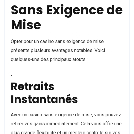
Sans Exigence de
Mise
Opter pour un casino sans exigence de mise
présente plusieurs avantages notables. Voici
quelques-uns des principaux atouts :
Retraits
Instantanés
Avec un casino sans exigence de mise, vous pouvez
retirer vos gains immédiatement. Cela vous offre une
plus grande flexibilité et un meilleur contrôle sur vos