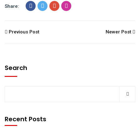
Share:
Previous Post
Newer Post
Search
Recent Posts