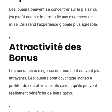
Les joueurs peuvent se concentrer sur le plaisir du
jeu plutôt que sur le stress lié aux exigences de
mise. Cela rend l’expérience globale plus agréable.
Attractivité des
Bonus
Les bonus sans exigence de mise sont souvent plus
attrayants. Les joueurs sont davantage incités à
profiter de ces offres, car ils savent qu’ils peuvent
réellement bénéficier de leurs gains.