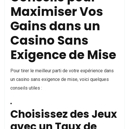
Maximiser Vos
Gains dans un
Casino Sans
Exigence de Mise
Pour tirer le meilleur parti de votre expérience dans
un casino sans exigence de mise, voici quelques
conseils utiles :
Choisissez des Jeux
avec un Taux de