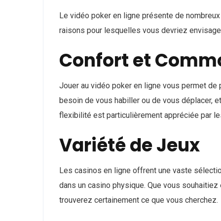
Le vidéo poker en ligne présente de nombreux 
raisons pour lesquelles vous devriez envisage
Confort et Comm
Jouer au vidéo poker en ligne vous permet de p
besoin de vous habiller ou de vous déplacer, e
flexibilité est particulièrement appréciée par 
Variété de Jeux
Les casinos en ligne offrent une vaste sélecti
dans un casino physique. Que vous souhaitiez 
trouverez certainement ce que vous cherchez.