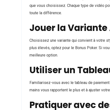
que vous choisissez. Chaque type de vidéo poke
toute la différence.
Jouer la Variante
Choisissez une variante qui convient à votre s
plus élevés, optez pour le Bonus Poker. Si vous
meilleure option.
Utiliser un Table
Familiarisez-vous avec le tableau de paiement
mains vous rapportent le plus et à ajuster vot
Pratiquer avec de