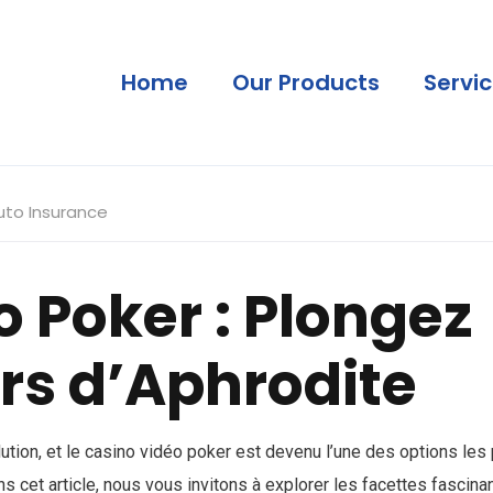
Home
Our Products
Servi
uto Insurance
 Poker : Plongez
rs d’Aphrodite
ution, et le casino vidéo poker est devenu l’une des options les
s cet article, nous vous invitons à explorer les facettes fascina