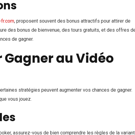
ons
-fr.com
, proposent souvent des bonus attractifs pour attirer de
ure des bonus de bienvenue, des tours gratuits, et des offres d
nces de gagner.
r Gagner au Vidéo
 certaines stratégies peuvent augmenter vos chances de gagner.
sque vous jouez.
les
poker, assurez-vous de bien comprendre les règles de la varian