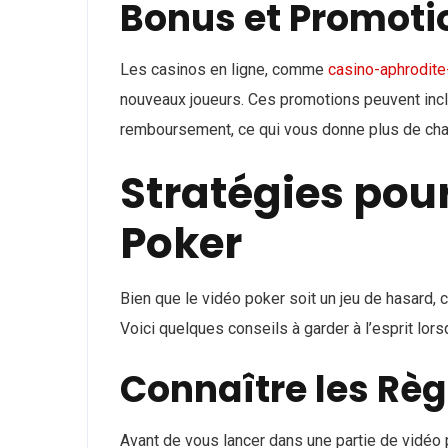
Bonus et Promoti
Les casinos en ligne, comme
casino-aphrodite
nouveaux joueurs. Ces promotions peuvent incl
remboursement, ce qui vous donne plus de cha
Stratégies pou
Poker
Bien que le vidéo poker soit un jeu de hasard,
Voici quelques conseils à garder à l’esprit lor
Connaître les Règ
Avant de vous lancer dans une partie de vidéo 