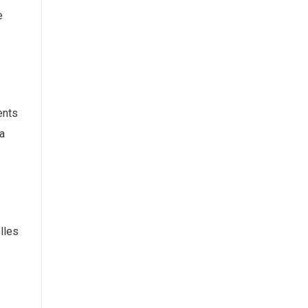
e
ents
la
lles