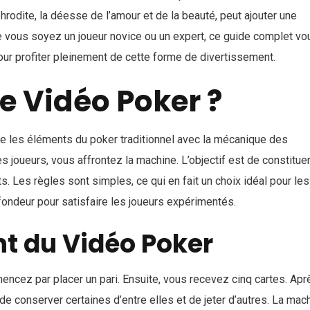
odite, la déesse de l’amour et de la beauté, peut ajouter une
e vous soyez un joueur novice ou un expert, ce guide complet vo
our profiter pleinement de cette forme de divertissement.
e Vidéo Poker ?
ne les éléments du poker traditionnel avec la mécanique des
s joueurs, vous affrontez la machine. L’objectif est de constituer
. Les règles sont simples, ce qui en fait un choix idéal pour les
fondeur pour satisfaire les joueurs expérimentés.
t du Vidéo Poker
ncez par placer un pari. Ensuite, vous recevez cinq cartes. Apr
e conserver certaines d’entre elles et de jeter d’autres. La mac