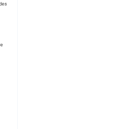
 des
re