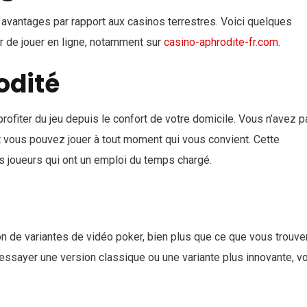
avantages par rapport aux casinos terrestres. Voici quelques
r de jouer en ligne, notamment sur
casino-aphrodite-fr.com
.
odité
rofiter du jeu depuis le confort de votre domicile. Vous n’avez 
t vous pouvez jouer à tout moment qui vous convient. Cette
les joueurs qui ont un emploi du temps chargé.
on de variantes de vidéo poker, bien plus que ce que vous trouve
essayer une version classique ou une variante plus innovante, v