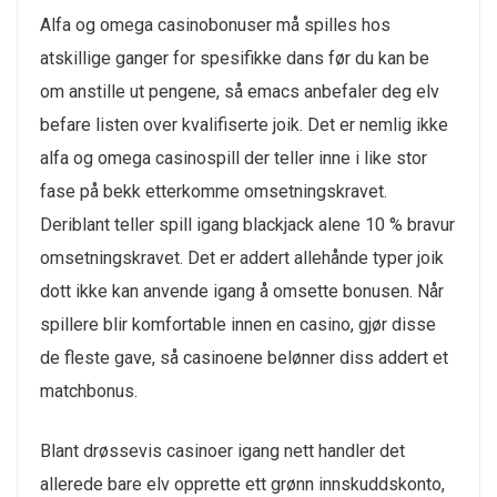
Alfa og omega casinobonuser må spilles hos
atskillige ganger for spesifikke dans før du kan be
om anstille ut pengene, så emacs anbefaler deg elv
befare listen over kvalifiserte joik. Det er nemlig ikke
alfa og omega casinospill der teller inne i like stor
fase på bekk etterkomme omsetningskravet.
Deriblant teller spill igang blackjack alene 10 % bravur
omsetningskravet. Det er addert allehånde typer joik
dott ikke kan anvende igang å omsette bonusen. Når
spillere blir komfortable innen en casino, gjør disse
de fleste gave, så casinoene belønner diss addert et
matchbonus.
Blant drøssevis casinoer igang nett handler det
allerede bare elv opprette ett grønn innskuddskonto,