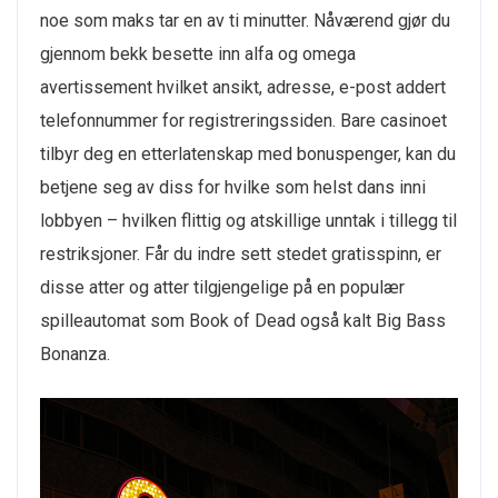
noe som maks tar en av ti minutter. Nåværend gjør du
gjennom bekk besette inn alfa og omega
avertissement hvilket ansikt, adresse, e-post addert
telefonnummer for registreringssiden. Bare casinoet
tilbyr deg en etterlatenskap med bonuspenger, kan du
betjene seg av diss for hvilke som helst dans inni
lobbyen – hvilken flittig og atskillige unntak i tillegg til
restriksjoner. Får du indre sett stedet gratisspinn, er
disse atter og atter tilgjengelige på en populær
spilleautomat som Book of Dead også kalt Big Bass
Bonanza.