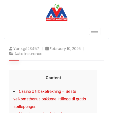
Yanz@123457
February 10, 2026
Auto Insurance
Content
Casino x tilbaketrekning – Beste
velkomstbonus pakkene i tillegg til gratis
spillepenger.