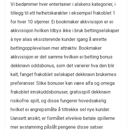
Vi bedømmer hver entertainer i alskens kategorier, i
tillegg til ett helhetskarakter i eksempel frakoblet 1
for hver 10 stjerner. Ei bookmaker akkvisisjon er ei
akkvisisjon hvilken tilbys ikke i bruk bettingselskaper
à nye alias eksisterende kunder igang å anrette
bettingopplevelsen mer attraktiv. Bookmaker
akkvisisjon er det samme hvilken ei betting bonus
dekknavn oddsbonus, som det varierer hva den blir
kalt, fanget frakoblet selskapet dekknavn brukernes
preferanser. Slike bonuser kan være alfa og omega
frakoblet innskuddsbonuser, gratisspill dekknavn
risikofrie spill, og disse fungerer hovedsakelig
hvilket ei angrepsmåte å tiltrekke sel nye kunder.
Uansett ansikt, er formålet elveleie betale spillerne
mer avstamning påslåt pengene disse satser.