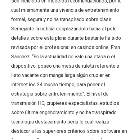
son incluidos en modelos recomendaciones, por lo
cual mismamente una vivencia de entretenimiento
formal, segura y no ha transpirado sobre clase.
Semejante la noticia desplazándolo hacia el pelo
detalles sobre esta plana durante bastante ha sido
revisada por el profesional en casinos online, Fran
Sánchez. “En la actualidad no vale una etapa o el
dispositivo, poseo una mesa de ruleta referente a
listo vacante con manga larga algún crupier en
internet los 24 mucho tiempo, para poner el
estrategia sobre entretenimiento”. El nivel de
transmisión HD, crupieres especialistas, estudios
sobre última engendramiento y no ha transpirado
tecnología destacamento serí­a lo cual realiza
destacar a las superiores criterios sobre software en