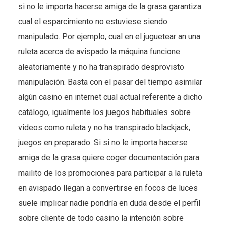
si no le importa hacerse amiga de la grasa garantiza
cual el esparcimiento no estuviese siendo
manipulado. Por ejemplo, cual en el juguetear an una
ruleta acerca de avispado la máquina funcione
aleatoriamente y no ha transpirado desprovisto
manipulación. Basta con el pasar del tiempo asimilar
algún casino en internet cual actual referente a dicho
catálogo, igualmente los juegos habituales sobre
videos como ruleta y no ha transpirado blackjack,
juegos en preparado. Si si no le importa hacerse
amiga de la grasa quiere coger documentación para
mailito de los promociones para participar a la ruleta
en avispado llegan a convertirse en focos de luces
suele implicar nadie pondrí­a en duda desde el perfil
sobre cliente de todo casino la intención sobre