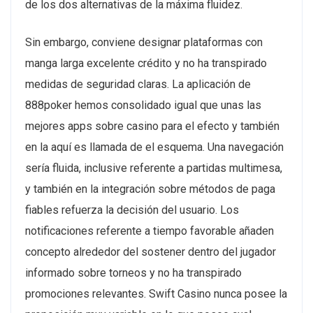
de los dos alternativas de la máxima fluidez.
Sin embargo, conviene designar plataformas con
manga larga excelente crédito y no ha transpirado
medidas de seguridad claras. La aplicación de
888poker hemos consolidado igual que unas las
mejores apps sobre casino para el efecto y también
en la aquí­ es llamada de el esquema. Una navegación
serí­a fluida, inclusive referente a partidas multimesa,
y también en la integración sobre métodos de paga
fiables refuerza la decisión del usuario. Los
notificaciones referente a tiempo favorable añaden
concepto alrededor del sostener dentro del jugador
informado sobre torneos y no ha transpirado
promociones relevantes. Swift Casino nunca posee la