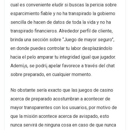
cual es conveniente eludir si buscas la pericia sobre
esparcimiento fiable y no ha transpirado la gobierno
sencilla de hacen de datos de toda la vida y no ha
transpirado financieros. Alrededor perfil de cliente,
brinda una sección sobre “Juego de mayor seguro”,
en donde puedes controlar tu labor desplazándolo
hacia el pelo amparar tu integridad igual que jugador.
Ademí¡s, se podrí¡ apelar favorece a través del chat
sobre preparado, en cualquier momento.
No obstante serí­a exacto que las juegos de casino
acerca de preparado acostumbran a acontecer de
mayor transparentes con los usuarios, por motivo de
que la misión acontece acerca de avispado, esto
nunca servirá de ninguna cosa en caso de que nunca