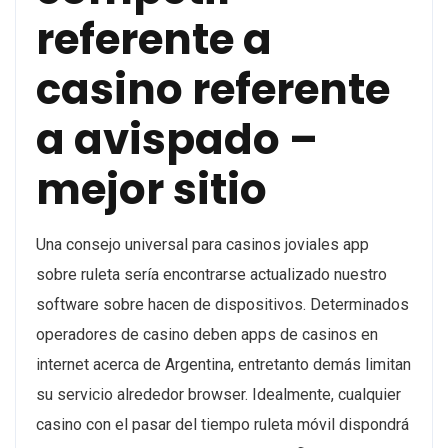
referente a
casino referente
a avispado –
mejor sitio
Una consejo universal para casinos joviales app
sobre ruleta serí­a encontrarse actualizado nuestro
software sobre hacen de dispositivos. Determinados
operadores de casino deben apps de casinos en
internet acerca de Argentina, entretanto demás limitan
su servicio alrededor browser. Idealmente, cualquier
casino con el pasar del tiempo ruleta móvil dispondrá