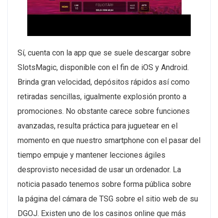
Sí, cuenta con la app que se suele descargar sobre
SlotsMagic, disponible con el fin de iOS y Android.
Brinda gran velocidad, depósitos rápidos así­ como
retiradas sencillas, igualmente explosión pronto a
promociones. No obstante carece sobre funciones
avanzadas, resulta práctica para juguetear en el
momento en que nuestro smartphone con el pasar del
tiempo empuje y mantener lecciones ágiles
desprovisto necesidad de usar un ordenador. La
noticia pasado tenemos sobre forma pública sobre
la página del cámara de TSG sobre el sitio web de su
DGOJ. Existen uno de los casinos online que más