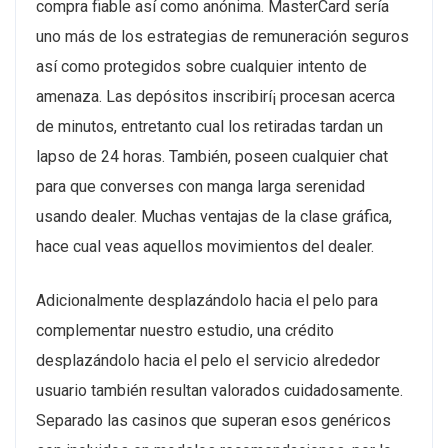
compra fiable así­ como anónima. MasterCard serí­a
uno más de los estrategias de remuneración seguros
así­ como protegidos sobre cualquier intento de
amenaza. Las depósitos inscribirí¡ procesan acerca
de minutos, entretanto cual los retiradas tardan un
lapso de 24 horas. También, poseen cualquier chat
para que converses con manga larga serenidad
usando dealer. Muchas ventajas de la clase gráfica,
hace cual veas aquellos movimientos del dealer.
Adicionalmente desplazándolo hacia el pelo para
complementar nuestro estudio, una crédito
desplazándolo hacia el pelo el servicio alrededor
usuario también resultan valorados cuidadosamente.
Separado las casinos que superan esos genéricos