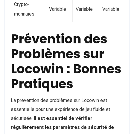
Crypto-
Variable
Variable
Variable
monnaies
Prévention des
Problèmes sur
Locowin : Bonnes
Pratiques
La prévention des problèmes sur Locowin est
essentielle pour une expérience de jeu fluide et
sécurisée.
Il est essentiel de vérifier
régulièrement les paramètres de sécurité de