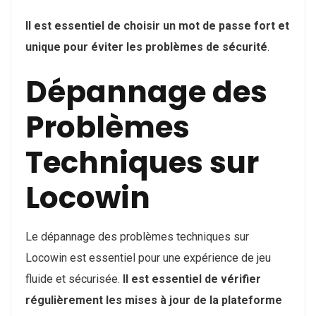
Il est essentiel de choisir un mot de passe fort et
unique pour éviter les problèmes de sécurité
.
Dépannage des
Problèmes
Techniques sur
Locowin
Le dépannage des problèmes techniques sur
Locowin est essentiel pour une expérience de jeu
fluide et sécurisée.
Il est essentiel de vérifier
régulièrement les mises à jour de la plateforme