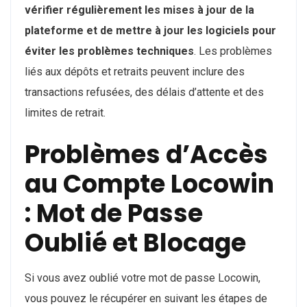
vérifier régulièrement les mises à jour de la
plateforme et de mettre à jour les logiciels pour
éviter les problèmes techniques
. Les problèmes
liés aux dépôts et retraits peuvent inclure des
transactions refusées, des délais d’attente et des
limites de retrait.
Problèmes d’Accès
au Compte Locowin
: Mot de Passe
Oublié et Blocage
Si vous avez oublié votre mot de passe Locowin,
vous pouvez le récupérer en suivant les étapes de