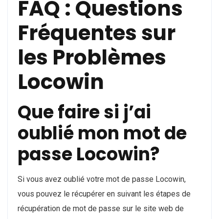
FAQ : Questions
Fréquentes sur
les Problèmes
Locowin
Que faire si j’ai
oublié mon mot de
passe Locowin?
Si vous avez oublié votre mot de passe Locowin,
vous pouvez le récupérer en suivant les étapes de
récupération de mot de passe sur le site web de