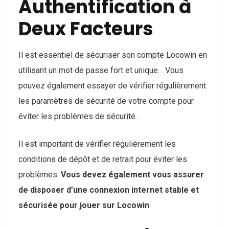
Authentification à
Deux Facteurs
Il est essentiel de sécuriser son compte Locowin en
utilisant un mot de passe fort et unique. . Vous
pouvez également essayer de vérifier régulièrement
les paramètres de sécurité de votre compte pour
éviter les problèmes de sécurité.
Il est important de vérifier régulièrement les
conditions de dépôt et de retrait pour éviter les
problèmes.
Vous devez également vous assurer
de disposer d’une connexion internet stable et
sécurisée pour jouer sur Locowin
.