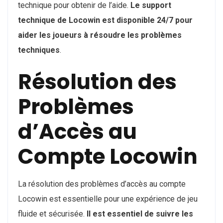
technique pour obtenir de l’aide.
Le support
technique de Locowin est disponible 24/7 pour
aider les joueurs à résoudre les problèmes
techniques
.
Résolution des
Problèmes
d’Accès au
Compte Locowin
La résolution des problèmes d’accès au compte
Locowin est essentielle pour une expérience de jeu
fluide et sécurisée.
Il est essentiel de suivre les