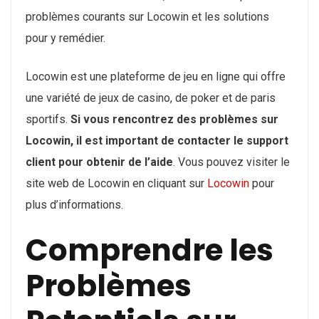
problèmes courants sur Locowin et les solutions
pour y remédier.
Locowin est une plateforme de jeu en ligne qui offre
une variété de jeux de casino, de poker et de paris
sportifs.
Si vous rencontrez des problèmes sur
Locowin, il est important de contacter le support
client pour obtenir de l’aide
. Vous pouvez visiter le
site web de Locowin en cliquant sur
Locowin
pour
plus d’informations.
Comprendre les
Problèmes