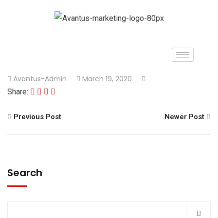
Avantus-Admin
March 19, 2020
Share:
Previous Post
Newer Post
Search