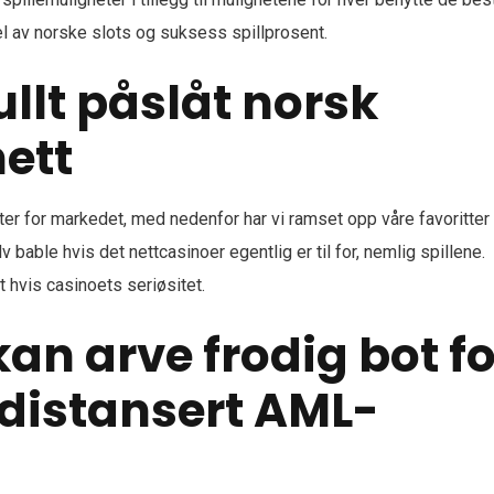
l av norske slots og suksess spillprosent.
llt påslåt norsk
nett
r for markedet, med nedenfor har vi ramset opp våre favoritter 
lv bable hvis det nettcasinoer egentlig er til for, nemlig spillene.
t hvis casinoets seriøsitet.
an arve frodig bot fo
 distansert AML-