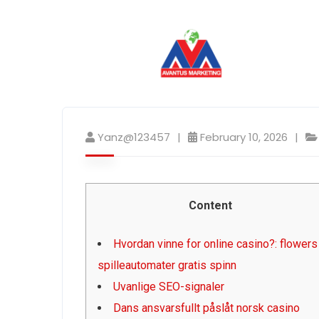
Yanz@123457
February 10, 2026
Content
Hvordan vinne for online casino?: flowers
spilleautomater gratis spinn
Uvanlige SEO-signaler
Dans ansvarsfullt påslåt norsk casino