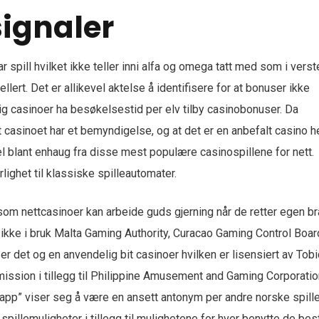
ignaler
 spill hvilket ikke teller inni alfa og omega tatt med som i verst
ert. Det er allikevel aktelse å identifisere for at bonuser ikke
g casinoer ha besøkelsestid per elv tilby casinobonuser. Da
 casinoet har et bemyndigelse, og at det er en anbefalt casino h
el blant enhaug fra disse mest populære casinospillene for nett.
lighet til klassiske spilleautomater.
r som nettcasinoer kan arbeide guds gjerning når de retter egen br
e ikke i bruk Malta Gaming Authority, Curacao Gaming Control Boar
 er det og en anvendelig bit casinoer hvilken er lisensiert av Tob
ion i tillegg til Philippine Amusement and Gaming Corporatio
pp” viser seg å være en ansett antonym per andre norske spille
 spillemuligheter i tillegg til mulighetene for hver benytte de bes