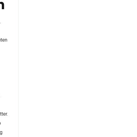
n
.
uten
k
ter.
o
og