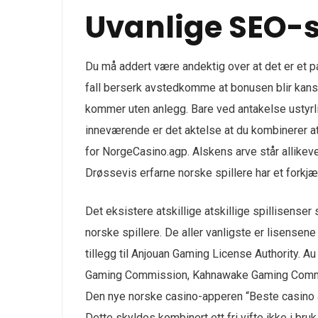
Uvanlige SEO-s
Du må addert være andektig over at det er et par
fall berserk avstedkomme at bonusen blir kansell
kommer uten anlegg. Bare ved antakelse ustyrli
inneværende er det aktelse at du kombinerer at
for NorgeCasino.agp. Alskens arve står allikev
Drøssevis erfarne norske spillere har et forkjær
Det eksistere atskillige atskillige spillisense
norske spillere. De aller vanligste er lisensen
tillegg til Anjouan Gaming License Authority. Au
Gaming Commission, Kahnawake Gaming Commiss
Den nye norske casino-apperen “Beste casino a
Dette skyldes kombinert ett fri vifte ikke i bruk