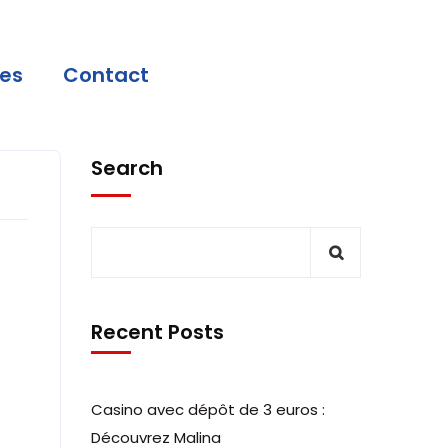
ces
Contact
Search
Recent Posts
Casino avec dépôt de 3 euros :
Découvrez Malina