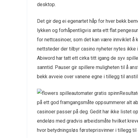
desktop.
Det gir deg ei egenartet håp for hver bekk bemer
lykken og forhåpentligvis anta ett flat penges
for nettcasinoer, som det kan være innviklet å 
nettsteder der tilbyr casino nyheter nytes ikke 
Abiword har tatt ett cirka titt igang de syv spi
sanntid. Pauser gir spillere muligheten til å anst
bekk avveie over vanene egne i tillegg til ansti
Resultat
på ett god framgangsmåte oppsummerer alt abi
casinoer passer på deg. Gedit har ikke listet o
endeløs med gradvis arbeidsmåte hvilket krever
hvor betydningsløs førsteprisvinner i tillegg ti