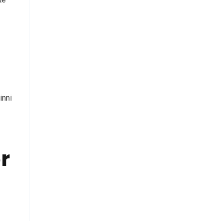
inni
r