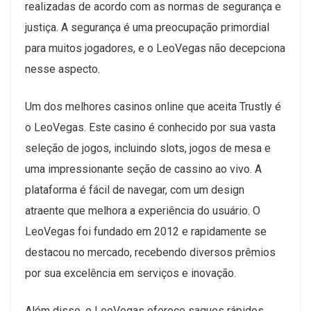
realizadas de acordo com as normas de segurança e
justiça. A segurança é uma preocupação primordial
para muitos jogadores, e o LeoVegas não decepciona
nesse aspecto.
Um dos melhores casinos online que aceita Trustly é
o LeoVegas. Este casino é conhecido por sua vasta
seleção de jogos, incluindo slots, jogos de mesa e
uma impressionante seção de cassino ao vivo. A
plataforma é fácil de navegar, com um design
atraente que melhora a experiência do usuário. O
LeoVegas foi fundado em 2012 e rapidamente se
destacou no mercado, recebendo diversos prêmios
por sua excelência em serviços e inovação.
Além disso, o LeoVegas oferece saques rápidos,