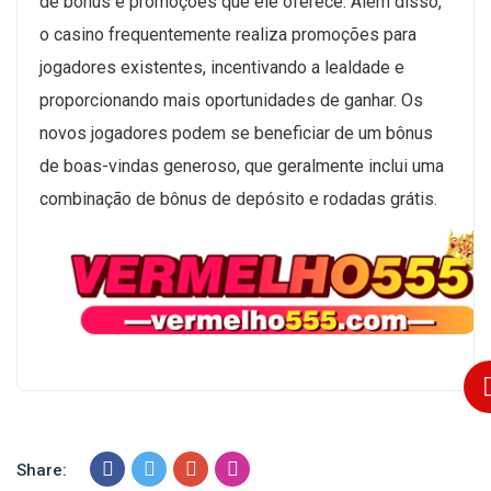
de bônus e promoções que ele oferece. Além disso,
o casino frequentemente realiza promoções para
jogadores existentes, incentivando a lealdade e
proporcionando mais oportunidades de ganhar. Os
novos jogadores podem se beneficiar de um bônus
de boas-vindas generoso, que geralmente inclui uma
combinação de bônus de depósito e rodadas grátis.
Share: