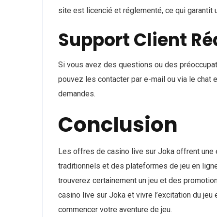
site est licencié et réglementé, ce qui garantit
Support Client Ré
Si vous avez des questions ou des préoccupatio
pouvez les contacter par e-mail ou via le chat 
demandes.
Conclusion
Les offres de casino live sur Joka offrent une
traditionnels et des plateformes de jeu en lig
trouverez certainement un jeu et des promotion
casino live sur Joka et vivre l’excitation du jeu
commencer votre aventure de jeu.