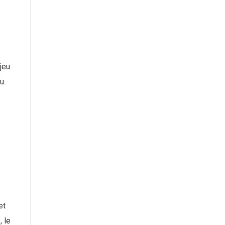
jeu.
u.
et
 le