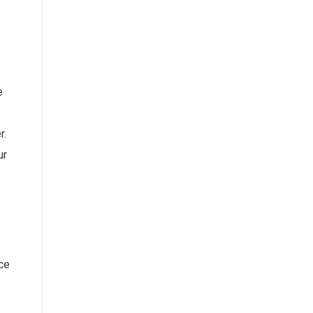
e
r.
ur
 ce