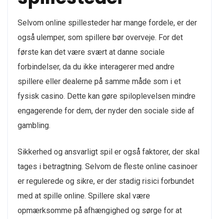
Selvom online spillesteder har mange fordele, er der
også ulemper, som spillere bør overveje. For det
første kan det være svært at danne sociale
forbindelser, da du ikke interagerer med andre
spillere eller dealerne på samme måde som i et
fysisk casino. Dette kan gøre spiloplevelsen mindre
engagerende for dem, der nyder den sociale side af
gambling.
Sikkerhed og ansvarligt spil er også faktorer, der skal
tages i betragtning. Selvom de fleste online casinoer
er regulerede og sikre, er der stadig risici forbundet
med at spille online. Spillere skal være
opmærksomme på afhængighed og sørge for at