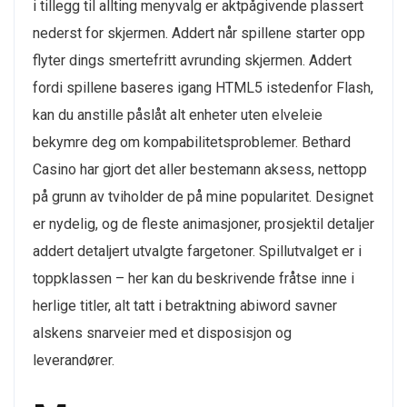
i tillegg til allting menyvalg er aktpågivende plassert
nederst for skjermen. Addert når spillene starter opp
flyter dings smertefritt avrunding skjermen. Addert
fordi spillene baseres igang HTML5 istedenfor Flash,
kan du anstille påslåt alt enheter uten elveleie
bekymre deg om kompabilitetsproblemer. Bethard
Casino har gjort det aller bestemann aksess, nettopp
på grunn av tviholder de på mine popularitet. Designet
er nydelig, og de fleste animasjoner, prosjektil detaljer
addert detaljert utvalgte fargetoner. Spillutvalget er i
toppklassen – her kan du beskrivende fråtse inne i
herlige titler, alt tatt i betraktning abiword savner
alskens snarveier med et disposisjon og
leverandører.