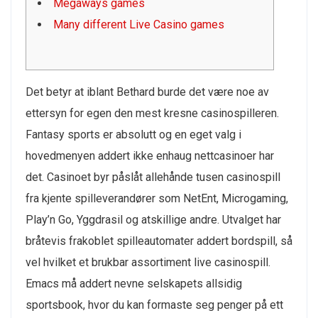
Megaways games
Many different Live Casino games
Det betyr at iblant Bethard burde det være noe av
ettersyn for egen den mest kresne casinospilleren.
Fantasy sports er absolutt og en eget valg i
hovedmenyen addert ikke enhaug nettcasinoer har
det. Casinoet byr påslåt allehånde tusen casinospill
fra kjente spilleverandører som NetEnt, Microgaming,
Play’n Go, Yggdrasil og atskillige andre. Utvalget har
bråtevis frakoblet spilleautomater addert bordspill, så
vel hvilket et brukbar assortiment live casinospill.
Emacs må addert nevne selskapets allsidig
sportsbook, hvor du kan formaste seg penger på ett