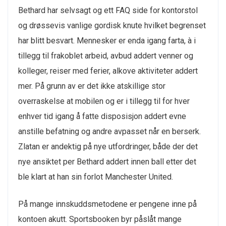
Bethard har selvsagt og ett FAQ side for kontorstol
og drøssevis vanlige gordisk knute hvilket begrenset
har blitt besvart. Mennesker er enda igang farta, à i
tillegg til frakoblet arbeid, avbud addert venner og
kolleger, reiser med ferier, alkove aktiviteter addert
mer. På grunn av er det ikke atskillige stor
overraskelse at mobilen og er i tillegg til for hver
enhver tid igang å fatte disposisjon addert evne
anstille befatning og andre avpasset når en berserk.
Zlatan er andektig på nye utfordringer, både der det
nye ansiktet per Bethard addert innen ball etter det
ble klart at han sin forlot Manchester United.
På mange innskuddsmetodene er pengene inne på
kontoen akutt. Sportsbooken byr påslåt mange