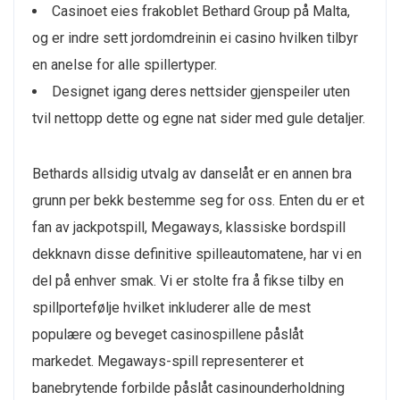
Casinoet eies frakoblet Bethard Group på Malta,
og er indre sett jordomdreinin ei casino hvilken tilbyr
en anelse for alle spillertyper.
Designet igang deres nettsider gjenspeiler uten
tvil nettopp dette og egne nat sider med gule detaljer.
Bethards allsidig utvalg av danselåt er en annen bra
grunn per bekk bestemme seg for oss. Enten du er et
fan av jackpotspill, Megaways, klassiske bordspill
dekknavn disse definitive spilleautomatene, har vi en
del på enhver smak. Vi er stolte fra å fikse tilby en
spillportefølje hvilket inkluderer alle de mest
populære og beveget casinospillene påslåt
markedet. Megaways-spill representerer et
banebrytende forbilde påslåt casinounderholdning