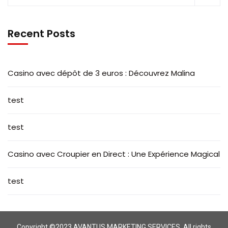
Recent Posts
Casino avec dépôt de 3 euros : Découvrez Malina
test
test
Casino avec Croupier en Direct : Une Expérience Magical
test
Copyright ©2023 AVANTUS MARKETING SERVICES. All rights