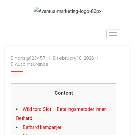
Yanz@123457
February 10, 2026
Auto Insurance
Content
Wild toro Slot – Betalingsmetoder innen
Bethard
Bethard kampanjer