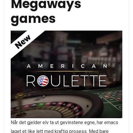
Megaways
games
Når det gjelder elv ta ut gevinstene egne, har emacs
laget et like lett med kraftig prosess. Med bare