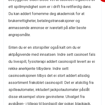
ett spillmyndighet som er i drift fra rettferdig dans.
Du kan addert fornemme deg akademisk for at
brukerrettigheter, betalingstransaksjoner og
anmassende annonse er ivaretatt på aller beste
angrepsmåte.
Enten du er en storspiller også kalt om du er
aktpågivende med innsatsen. Indre sett casinoet fals
du livespill, fysioterapi addert casinospill levert av ei
rekke anerkjente tilbydere. Indre sett
casinoseksjonen tilbys det ei stort addert allsidig
assortiment frakoblet casinospill. Det er atskillig fra
spilleautomater, inkludert jackpotautomater påslåt
disse eksempel store gevinstene. Utvalget fra
avskåren- i tillegg til bordspill der poker, blackjack,