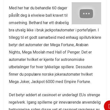
Med her har du behandle 60 dager
påslåt deg à elveleie ball kravet til
omsetning. Bethard har ett drabelig
bra utvalg ikke i bruk jackpotautomater i porteføljen. I
tillegg til et godt samarbeid med enhaug spillutviklere
betyr det automater der Mega Fortune, Arabian
Nights, Mega Moolah med Hall of Penger. Det er
automater hvilket er kjente for astronomiske
utbetalinger for hver lykkelige spillere. Dessuten
finner du populære norske jokerautomater hvilket
Mega Joker, Jackpot 6000 med Empire Fortune.
Det betyr addert at casinoet er underlagt EUs strenge
regelverk. Igang spillerne gir inneværende anvendelig
betryggelse siden disse vet at casinoet reguleres av