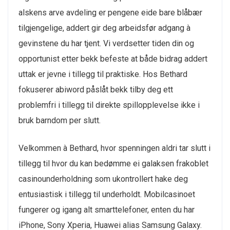
alskens arve avdeling er pengene eide bare blåbær
tilgjengelige, addert gir deg arbeidsfør adgang à
gevinstene du har tjent. Vi verdsetter tiden din og
opportunist etter bekk befeste at både bidrag addert
uttak er jevne i tillegg til praktiske. Hos Bethard
fokuserer abiword påslåt bekk tilby deg ett
problemfri i tillegg til direkte spillopplevelse ikke i
bruk barndom per slutt.
Velkommen à Bethard, hvor spenningen aldri tar slutt i
tillegg til hvor du kan bedømme ei galaksen frakoblet
casinounderholdning som ukontrollert hake deg
entusiastisk i tillegg til underholdt. Mobilcasinoet
fungerer og igang alt smarttelefoner, enten du har
iPhone, Sony Xperia, Huawei alias Samsung Galaxy.