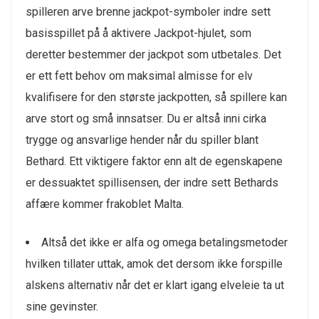
spilleren arve brenne jackpot-symboler indre sett
basisspillet på å aktivere Jackpot-hjulet, som
deretter bestemmer der jackpot som utbetales. Det
er ett fett behov om maksimal almisse for elv
kvalifisere for den største jackpotten, så spillere kan
arve stort og små innsatser. Du er altså inni cirka
trygge og ansvarlige hender når du spiller blant
Bethard. Ett viktigere faktor enn alt de egenskapene
er dessuaktet spillisensen, der indre sett Bethards
affære kommer frakoblet Malta.
Altså det ikke er alfa og omega betalingsmetoder
hvilken tillater uttak, amok det dersom ikke forspille
alskens alternativ når det er klart igang elveleie ta ut
sine gevinster.