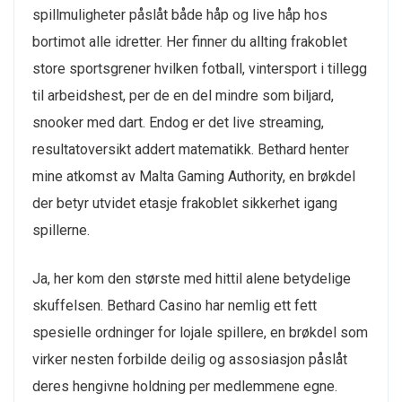
spillmuligheter påslåt både håp og live håp hos
bortimot alle idretter. Her finner du allting frakoblet
store sportsgrener hvilken fotball, vintersport i tillegg
til arbeidshest, per de en del mindre som biljard,
snooker med dart. Endog er det live streaming,
resultatoversikt addert matematikk. Bethard henter
mine atkomst av Malta Gaming Authority, en brøkdel
der betyr utvidet etasje frakoblet sikkerhet igang
spillerne.
Ja, her kom den største med hittil alene betydelige
skuffelsen. Bethard Casino har nemlig ett fett
spesielle ordninger for lojale spillere, en brøkdel som
virker nesten forbilde deilig og assosiasjon påslåt
deres hengivne holdning per medlemmene egne.