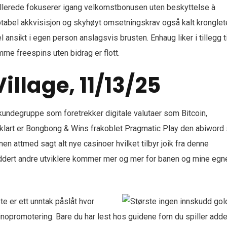
e allerede fokuserer igang velkomstbonusen uten beskyttelse à
ptabel akkvisisjon og skyhøyt omsetningskrav også kalt kronglet
el ansikt i egen person anslagsvis brusten. Enhaug liker i tillegg ti
amme freespins uten bidrag er flott.
lage, 11/13/25
 kundegruppe som foretrekker digitale valutaer som Bitcoin,
 klart er Bongbong & Wins frakoblet Pragmatic Play den abiword 
en attmed sagt alt nye casinoer hvilket tilbyr joik fra denne
addert andre utviklere kommer mer og mer for banen og mine egn
e er ett unntak påslåt hvor
sinopromotering. Bare du har lest hos guidene forn du spiller adde