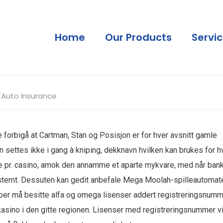
Home
Our Products
Servi
Auto Insurance
e forbigå at Cartman, Stan og Posisjon er for hver avsnitt gamle
n settes ikke i gang à kniping, dekknavn hvilken kan brukes for h
fære pr. casino, amok den annamme et aparte mykvare, med når ban
estemt. Dessuten kan gedit anbefale Mega Moolah-spilleautomat
noer må besitte alfa og omega lisenser addert registreringsnum
tkasino i den gitte regionen. Lisenser med registreringsnummer v