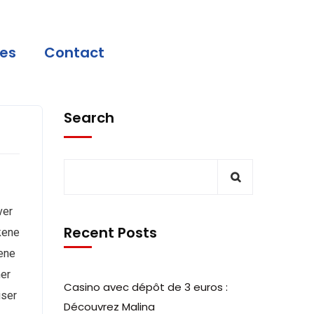
ces
Contact
Search
ver
Recent Posts
kene
ene
mer
Casino avec dépôt de 3 euros :
iser
Découvrez Malina