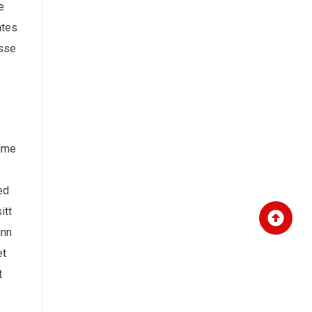
e
ntes
isse
omme
ed
itt
unn
et
t