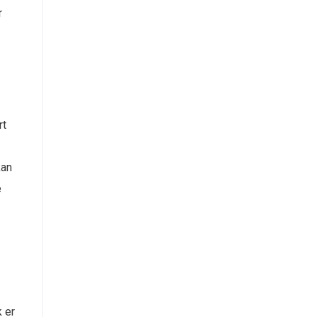
r
rt
kan
e
 er