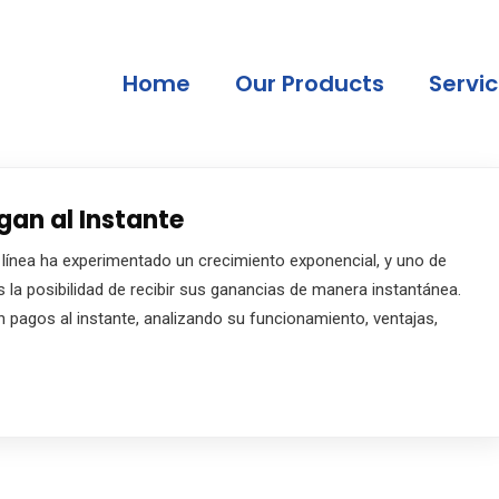
Home
Our Products
Servi
gan al Instante
n línea ha experimentado un crecimiento exponencial, y uno de
 la posibilidad de recibir sus ganancias de manera instantánea.
 pagos al instante, analizando su funcionamiento, ventajas,