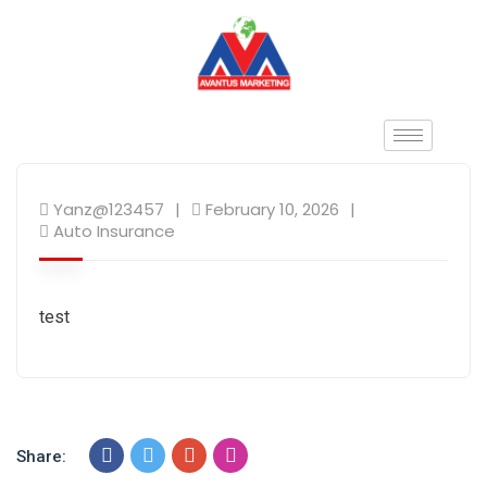
Yanz@123457
February 10, 2026
Auto Insurance
test
Share: