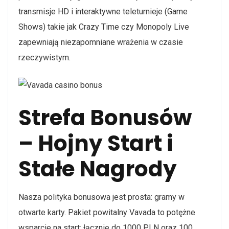
transmisje HD i interaktywne teleturnieje (Game
Shows) takie jak Crazy Time czy Monopoly Live
zapewniają niezapomniane wrażenia w czasie
rzeczywistym.
Strefa Bonusów
– Hojny Start i
Stałe Nagrody
Nasza polityka bonusowa jest prosta: gramy w
otwarte karty. Pakiet powitalny Vavada to potężne
wsparcie na start: łącznie do 1000 PLN oraz 100