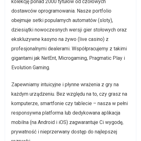
kolekcję ponad 2000 tytułów od czołowych
dostawców oprogramowania. Nasze portfolio
obejmuje setki popularnych automatów (sloty),
dziesiątki nowoczesnych wersji gier stołowych oraz
ekskluzywne kasyno na żywo (live casino) z
profesjonalnymi dealerami. Współpracujemy z takimi
gigantami jak NetEnt, Microgaming, Pragmatic Play i
Evolution Gaming.
Zapewniamy intuicyjne i płynne wrażenia z gry na
każdym urządzeniu. Bez względu na to, czy grasz na
komputerze, smartfonie czy tablecie – nasza w pełni
responsywna platforma lub dedykowana aplikacja
mobilna (na Android i iOS) zagwarantuje Ci wygodę,
prywatność i nieprzerwany dostęp do najlepszej