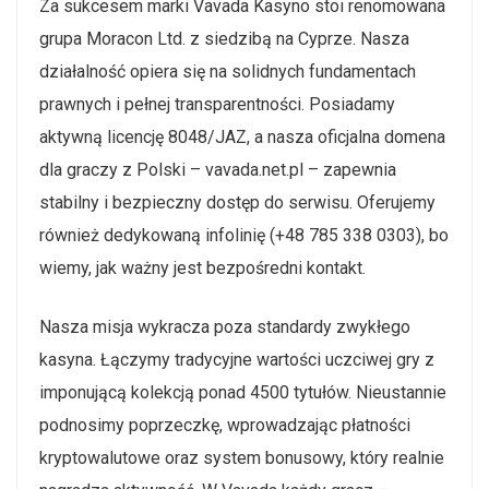
Za sukcesem marki Vavada Kasyno stoi renomowana
grupa Moracon Ltd. z siedzibą na Cyprze. Nasza
działalność opiera się na solidnych fundamentach
prawnych i pełnej transparentności. Posiadamy
aktywną licencję 8048/JAZ, a nasza oficjalna domena
dla graczy z Polski – vavada.net.pl – zapewnia
stabilny i bezpieczny dostęp do serwisu. Oferujemy
również dedykowaną infolinię (+48 785 338 0303), bo
wiemy, jak ważny jest bezpośredni kontakt.
Nasza misja wykracza poza standardy zwykłego
kasyna. Łączymy tradycyjne wartości uczciwej gry z
imponującą kolekcją ponad 4500 tytułów. Nieustannie
podnosimy poprzeczkę, wprowadzając płatności
kryptowalutowe oraz system bonusowy, który realnie