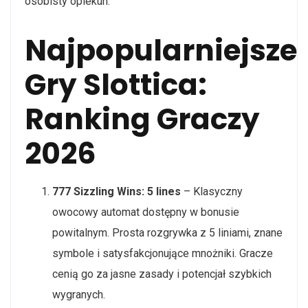
osobisty opiekun.
Najpopularniejsze
Gry Slottica:
Ranking Graczy
2026
777 Sizzling Wins: 5 lines
– Klasyczny
owocowy automat dostępny w bonusie
powitalnym. Prosta rozgrywka z 5 liniami, znane
symbole i satysfakcjonujące mnożniki. Gracze
cenią go za jasne zasady i potencjał szybkich
wygranych.