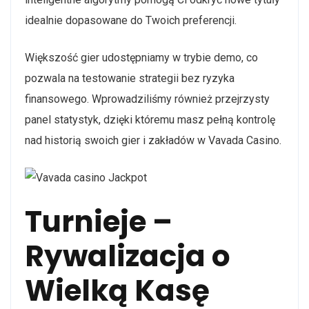
idealnie dopasowane do Twoich preferencji.
Większość gier udostępniamy w trybie demo, co
pozwala na testowanie strategii bez ryzyka
finansowego. Wprowadziliśmy również przejrzysty
panel statystyk, dzięki któremu masz pełną kontrolę
nad historią swoich gier i zakładów w Vavada Casino.
Turnieje –
Rywalizacja o
Wielką Kasę