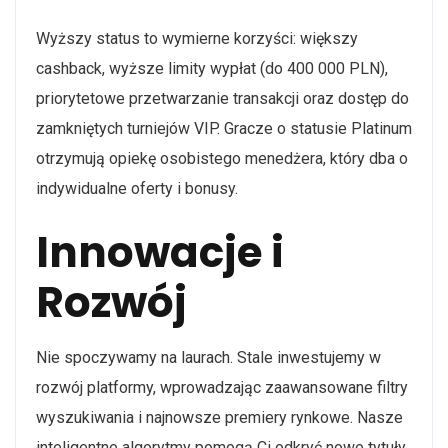
Wyższy status to wymierne korzyści: większy
cashback, wyższe limity wypłat (do 400 000 PLN),
priorytetowe przetwarzanie transakcji oraz dostęp do
zamkniętych turniejów VIP. Gracze o statusie Platinum
otrzymują opiekę osobistego menedżera, który dba o
indywidualne oferty i bonusy.
Innowacje i
Rozwój
Nie spoczywamy na laurach. Stale inwestujemy w
rozwój platformy, wprowadzając zaawansowane filtry
wyszukiwania i najnowsze premiery rynkowe. Nasze
inteligentne algorytmy pomogą Ci odkryć nowe tytuły