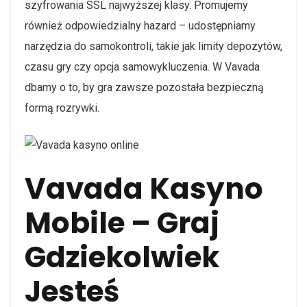
szyfrowania SSL najwyższej klasy. Promujemy
również odpowiedzialny hazard – udostępniamy
narzędzia do samokontroli, takie jak limity depozytów,
czasu gry czy opcja samowykluczenia. W Vavada
dbamy o to, by gra zawsze pozostała bezpieczną
formą rozrywki.
Vavada Kasyno
Mobile – Graj
Gdziekolwiek
Jesteś