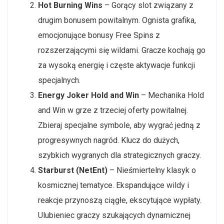
Hot Burning Wins
– Gorący slot związany z
drugim bonusem powitalnym. Ognista grafika,
emocjonujące bonusy Free Spins z
rozszerzającymi się wildami. Gracze kochają go
za wysoką energię i częste aktywacje funkcji
specjalnych.
Energy Joker Hold and Win
– Mechanika Hold
and Win w grze z trzeciej oferty powitalnej.
Zbieraj specjalne symbole, aby wygrać jedną z
progresywnych nagród. Klucz do dużych,
szybkich wygranych dla strategicznych graczy.
Starburst (NetEnt)
– Nieśmiertelny klasyk o
kosmicznej tematyce. Ekspandujące wildy i
reakcje przynoszą ciągłe, ekscytujące wypłaty.
Ulubieniec graczy szukających dynamicznej