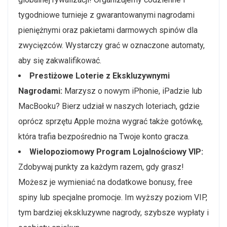
tygodniowe turnieje z gwarantowanymi nagrodami
pieniężnymi oraz pakietami darmowych spinów dla
zwycięzców. Wystarczy grać w oznaczone automaty,
aby się zakwalifikować.
Prestiżowe Loterie z Ekskluzywnymi
Nagrodami:
Marzysz o nowym iPhonie, iPadzie lub
MacBooku? Bierz udział w naszych loteriach, gdzie
oprócz sprzętu Apple można wygrać także gotówkę,
która trafia bezpośrednio na Twoje konto gracza.
Wielopoziomowy Program Lojalnościowy VIP:
Zdobywaj punkty za każdym razem, gdy grasz!
Możesz je wymieniać na dodatkowe bonusy, free
spiny lub specjalne promocje. Im wyższy poziom VIP,
tym bardziej ekskluzywne nagrody, szybsze wypłaty i