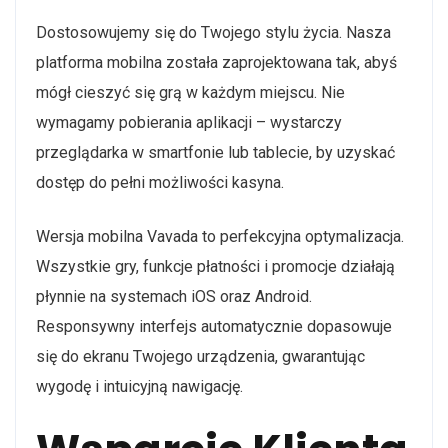
Dostosowujemy się do Twojego stylu życia. Nasza
platforma mobilna została zaprojektowana tak, abyś
mógł cieszyć się grą w każdym miejscu. Nie
wymagamy pobierania aplikacji – wystarczy
przeglądarka w smartfonie lub tablecie, by uzyskać
dostęp do pełni możliwości kasyna.
Wersja mobilna Vavada to perfekcyjna optymalizacja.
Wszystkie gry, funkcje płatności i promocje działają
płynnie na systemach iOS oraz Android.
Responsywny interfejs automatycznie dopasowuje
się do ekranu Twojego urządzenia, gwarantując
wygodę i intuicyjną nawigację.