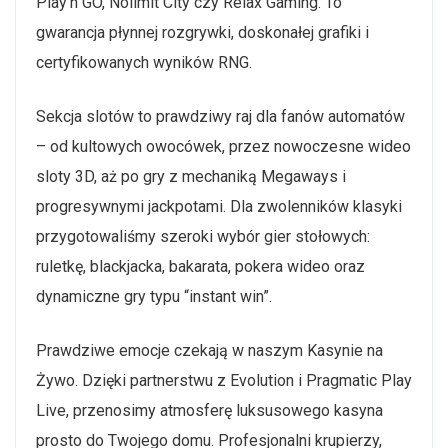
Play’n GO, Nolimit City czy Relax Gaming. To
gwarancja płynnej rozgrywki, doskonałej grafiki i
certyfikowanych wyników RNG.
Sekcja slotów to prawdziwy raj dla fanów automatów
– od kultowych owocówek, przez nowoczesne wideo
sloty 3D, aż po gry z mechaniką Megaways i
progresywnymi jackpotami. Dla zwolenników klasyki
przygotowaliśmy szeroki wybór gier stołowych:
ruletkę, blackjacka, bakarata, pokera wideo oraz
dynamiczne gry typu “instant win”.
Prawdziwe emocje czekają w naszym Kasynie na
Żywo. Dzięki partnerstwu z Evolution i Pragmatic Play
Live, przenosimy atmosferę luksusowego kasyna
prosto do Twojego domu. Profesjonalni krupierzy,