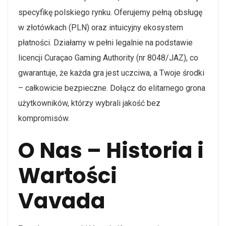
specyfikę polskiego rynku. Oferujemy pełną obsługę
w złotówkach (PLN) oraz intuicyjny ekosystem
płatności. Działamy w pełni legalnie na podstawie
licencji Curaçao Gaming Authority (nr 8048/JAZ), co
gwarantuje, że każda gra jest uczciwa, a Twoje środki
– całkowicie bezpieczne. Dołącz do elitarnego grona
użytkowników, którzy wybrali jakość bez
kompromisów.
O Nas – Historia i
Wartości
Vavada