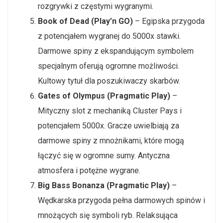
rozgrywki z częstymi wygranymi.
Book of Dead (Play’n GO)
– Egipska przygoda
z potencjałem wygranej do 5000x stawki.
Darmowe spiny z ekspandującym symbolem
specjalnym oferują ogromne możliwości.
Kultowy tytuł dla poszukiwaczy skarbów.
Gates of Olympus (Pragmatic Play)
–
Mityczny slot z mechaniką Cluster Pays i
potencjałem 5000x. Gracze uwielbiają za
darmowe spiny z mnożnikami, które mogą
łączyć się w ogromne sumy. Antyczna
atmosfera i potężne wygrane.
Big Bass Bonanza (Pragmatic Play)
–
Wędkarska przygoda pełna darmowych spinów i
mnożących się symboli ryb. Relaksująca