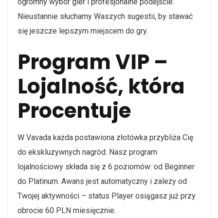
ogromny wybór gier i profesjonalne podejście.
Nieustannie słuchamy Waszych sugestii, by stawać
się jeszcze lepszym miejscem do gry.
Program VIP –
Lojalność, która
Procentuje
W Vavada każda postawiona złotówka przybliża Cię
do ekskluzywnych nagród. Nasz program
lojalnościowy składa się z 6 poziomów: od Beginner
do Platinum. Awans jest automatyczny i zależy od
Twojej aktywności – status Player osiągasz już przy
obrocie 60 PLN miesięcznie.