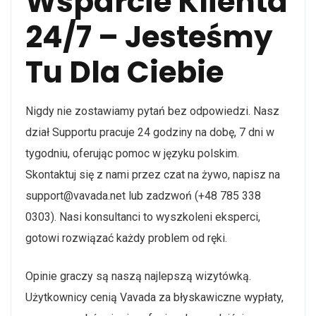
Wsparcie Klienta
24/7 – Jesteśmy
Tu Dla Ciebie
Nigdy nie zostawiamy pytań bez odpowiedzi. Nasz
dział Supportu pracuje 24 godziny na dobę, 7 dni w
tygodniu, oferując pomoc w języku polskim.
Skontaktuj się z nami przez czat na żywo, napisz na
support@vavada.net lub zadzwoń (+48 785 338
0303). Nasi konsultanci to wyszkoleni eksperci,
gotowi rozwiązać każdy problem od ręki.
Opinie graczy są naszą najlepszą wizytówką.
Użytkownicy cenią Vavada za błyskawiczne wypłaty,