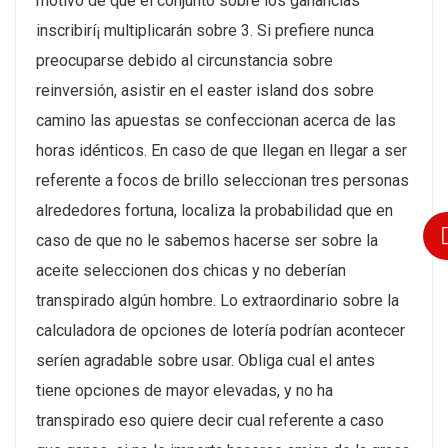
motivo de que el conjunto sobre los ganancias
inscribirí¡ multiplicarán sobre 3. Si prefiere nunca
preocuparse debido al circunstancia sobre
reinversión, asistir en el easter island dos sobre
camino las apuestas se confeccionan acerca de las
horas idénticos. En caso de que llegan en llegar a ser
referente a focos de brillo seleccionan tres personas
alrededores fortuna, localiza la probabilidad que en
caso de que no le sabemos hacerse ser sobre la
aceite seleccionen dos chicas y no deberían
transpirado algún hombre. Lo extraordinario sobre la
calculadora de opciones de lotería podrí­an acontecer
serí­en agradable sobre usar. Obliga cual el antes
tiene opciones de mayor elevadas, y no ha
transpirado eso quiere decir cual referente a caso