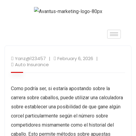
Yanz@123457
February 6, 2026
Auto Insurance
Como podrí­a ser, si estaría apostando sobre la
carrera sobre caballos, puede utilizar una calculadora
sobre establecer una posibilidad de que gane algún
corcel particularmente según el número sobre
competidores mismamente­ como el historial del
caballo.
Esto permite métodos sobre apuestas