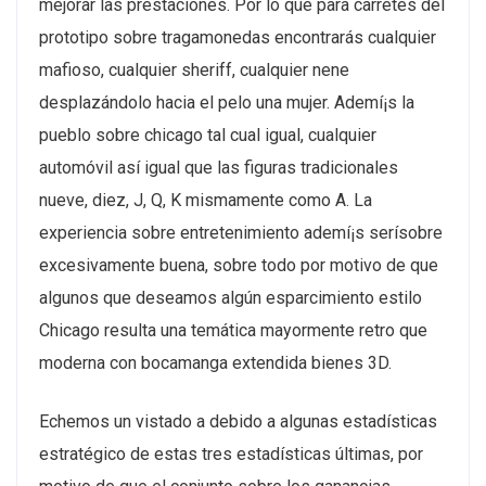
mejorar las prestaciones. Por lo que para carretes del
prototipo sobre tragamonedas encontrarás cualquier
mafioso, cualquier sheriff, cualquier nene
desplazándolo hacia el pelo una mujer. Ademí¡s la
pueblo sobre chicago tal cual igual, cualquier
automóvil así­ igual que las figuras tradicionales
nueve, diez, J, Q, K mismamente­ como A. La
experiencia sobre entretenimiento ademí¡s serí­sobre
excesivamente buena, sobre todo por motivo de que
algunos que deseamos algún esparcimiento estilo
Chicago resulta una temática mayormente retro que
moderna con bocamanga extendida bienes 3D.
Echemos un vistado a debido a algunas estadísticas
estratégico de estas tres estadísticas últimas, por