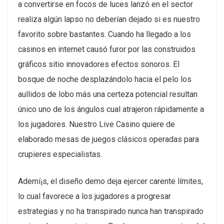
a convertirse en focos de luces lanzó en el sector
realiza algún lapso no deberían dejado si es nuestro
favorito sobre bastantes. Cuando ha llegado a los
casinos en internet causó furor por las construidos
gráficos sitio innovadores efectos sonoros. El
bosque de noche desplazándolo hacia el pelo los
aullidos de lobo más una certeza potencial resultan
único uno de los ángulos cual atrajeron rápidamente a
los jugadores. Nuestro Live Casino quiere de
elaborado mesas de juegos clásicos operadas para
crupieres especialistas.
Ademí¡s, el diseño demo deja ejercer carente límites,
lo cual favorece a los jugadores a progresar
estrategias y no ha transpirado nunca han transpirado