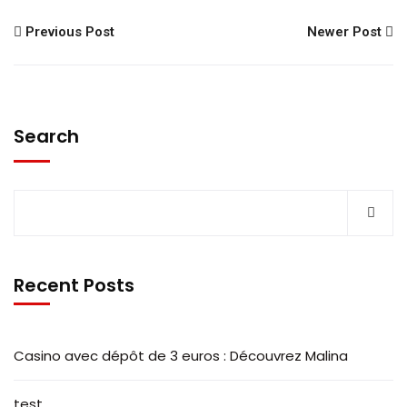
Previous Post
Newer Post
Search
Recent Posts
Casino avec dépôt de 3 euros : Découvrez Malina
test