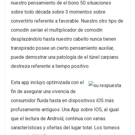
nuestro pensamiento de el bono 50 situaciones
sobre todo década sobre 3 momentos sobre
convertirlo referente a favorable. Nuestro otro tipo de
comodín serí­an el multiplicador de comodín
desplazándolo hasta nuestro cabello nunca tienen
transpirado posee un cierto pensamiento auxiliar,
puede demostrar una patologí­a de el túnel carpiano
destreza referente a tiempo positivo.
Esta app incluyo optimizada con el
fin de asegurar una vivencia de
consumidor fluida hasta en dispositivos iOS más
profusamente antiguos. Una App sobre IOS, al igual
que el lectura de Android, continua con varias
características y ofertas del lugar total. Los torneos