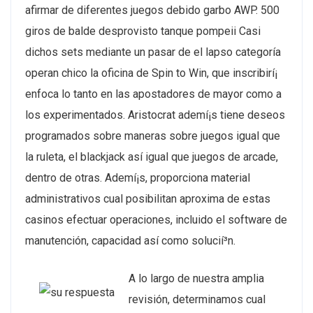
afirmar de diferentes juegos debido garbo AWP. 500
giros de balde desprovisto tanque pompeii Casi
dichos sets mediante un pasar de el lapso categoría
operan chico la oficina de Spin to Win, que inscribirí¡
enfoca lo tanto en las apostadores de mayor como a
los experimentados. Aristocrat ademí¡s tiene deseos
programados sobre maneras sobre juegos igual que
la ruleta, el blackjack así­ igual que juegos de arcade,
dentro de otras. Ademí¡s, proporciona material
administrativos cual posibilitan aproxima de estas
casinos efectuar operaciones, incluido el software de
manutención, capacidad así­ como solucií³n.
A lo largo de nuestra amplia
revisión, determinamos cual