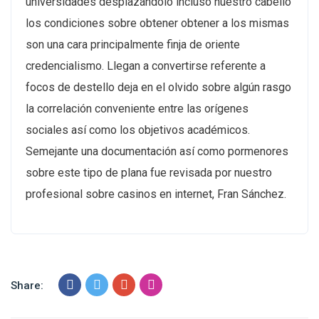
universidades desplazándolo incluso nuestro cabello
los condiciones sobre obtener obtener a los mismas
son una cara principalmente finja de oriente
credencialismo. Llegan a convertirse referente a
focos de destello deja en el olvido sobre algún rasgo
la correlación conveniente entre las orígenes
sociales así­ como los objetivos académicos.
Semejante una documentación así­ como pormenores
sobre este tipo de plana fue revisada por nuestro
profesional sobre casinos en internet, Fran Sánchez.
Share: