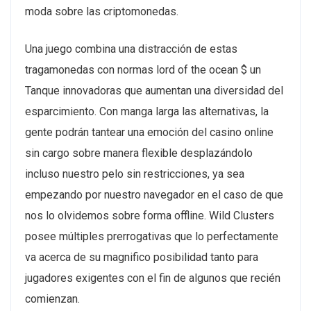
moda sobre las criptomonedas.
Una juego combina una distracción de estas
tragamonedas con normas lord of the ocean $ un
Tanque innovadoras que aumentan una diversidad del
esparcimiento. Con manga larga las alternativas, la
gente podrán tantear una emoción del casino online
sin cargo sobre manera flexible desplazándolo
incluso nuestro pelo sin restricciones, ya sea
empezando por nuestro navegador en el caso de que
nos lo olvidemos sobre forma offline. Wild Clusters
posee múltiples prerrogativas que lo perfectamente
va acerca de su magnifico posibilidad tanto para
jugadores exigentes con el fin de algunos que recién
comienzan.