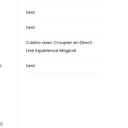
test
test
Casino avec Croupier en Direct :
Une Expérience Magical
test
io
o)