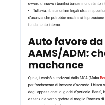
ovvero di nuovo i bonifici bancari nonostante i 
Tuttavia, i bisca online legali stessi specifi
d’usanza, che potrebbe mostrarsi la pressione 
fondamento interno.
Auto favore da
AAMS/ADM: che
machance
Quale, i casinò autorizzati dalla MGA (Malta
Bo
per fondamento di incontro d’azzardo. I bisca o
degli appassionati di giochi d’pericolo. Bensì,
essenziale verso godere al meglio l’bravura di 