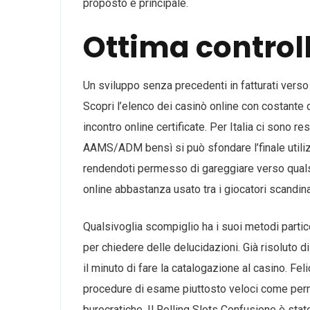
proposto è principale.
Ottima controll
Un sviluppo senza precedenti in fatturati verso 
Scopri l’elenco dei casinò online con costant
incontro online certificate. Per Italia ci sono r
AAMS/ADM bensì si può sfondare l’finale utili
rendendoti permesso di gareggiare verso quals
online abbastanza usato tra i giocatori scandina
Qualsivoglia scompiglio ha i suoi metodi partico
per chiedere delle delucidazioni. Già risoluto d
il minuto di fare la catalogazione al casino. Fe
procedure di esame piuttosto veloci come permet
burocratiche. Il Rolling Slots Confusione è s