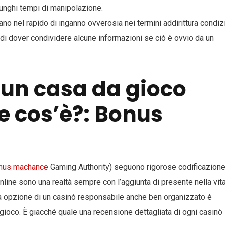
lunghi tempi di manipolazione.
cano nel rapido di inganno ovverosia nei termini addirittura condiz
di dover condividere alcune informazioni se ciò è ovvio da un
 un casa da gioco
 cos’è?: Bonus
nus machance
Gaming Authority) seguono rigorose codificazion
nline sono una realtà sempre con l’aggiunta di presente nella vit
 la opzione di un casinò responsabile anche ben organizzato è
gioco. È giacché quale una recensione dettagliata di ogni casinò