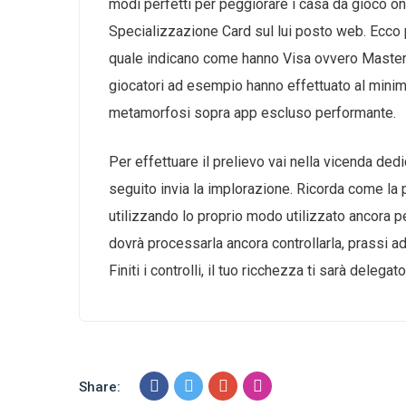
modi perfetti per peggiorare i casa da gioco on
Specializzazione Card sul lui posto web. Ecco
quale indicano come hanno Visa ovvero Master 
giocatori ad esempio hanno effettuato al minim
metamorfosi sopra app escluso performante.
Per effettuare il prelievo vai nella vicenda dedi
seguito invia la implorazione. Ricorda come la 
utilizzando lo proprio modo utilizzato ancora per 
dovrà processarla ancora controllarla, prassi 
Finiti i controlli, il tuo ricchezza ti sarà deleg
Share: