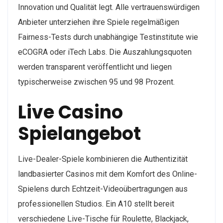
Innovation und Qualität legt. Alle vertrauenswürdigen
Anbieter unterziehen ihre Spiele regelmäßigen
Fairness-Tests durch unabhängige Testinstitute wie
eCOGRA oder iTech Labs. Die Auszahlungsquoten
werden transparent veröffentlicht und liegen
typischerweise zwischen 95 und 98 Prozent.
Live Casino
Spielangebot
Live-Dealer-Spiele kombinieren die Authentizität
landbasierter Casinos mit dem Komfort des Online-
Spielens durch Echtzeit-Videoübertragungen aus
professionellen Studios. Ein A10 stellt bereit
verschiedene Live-Tische für Roulette, Blackjack,