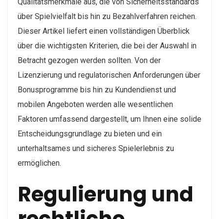
Qualitätsmerkmale aus, die von Sicherheitsstandards
über Spielvielfalt bis hin zu Bezahlverfahren reichen.
Dieser Artikel liefert einen vollständigen Überblick
über die wichtigsten Kriterien, die bei der Auswahl in
Betracht gezogen werden sollten. Von der
Lizenzierung und regulatorischen Anforderungen über
Bonusprogramme bis hin zu Kundendienst und
mobilen Angeboten werden alle wesentlichen
Faktoren umfassend dargestellt, um Ihnen eine solide
Entscheidungsgrundlage zu bieten und ein
unterhaltsames und sicheres Spielerlebnis zu
ermöglichen.
Regulierung und
rechtliche