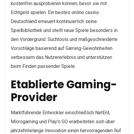
kostenfrei ausprobieren können, bevor sie mit
Echtgeld spielen. Ein bestes online casino
Deutschland erneuert kontinuierlich seine
Spielbibliothek und stellt neue Spiele besonders in
den Vordergrund. Suchtools und maßgeschneiderte
Vorschläge basierend auf Gaming-Gewohnheiten
verbessern das Nutzererlebnis und unterstützen
beim Finden passender Spiele.
Etablierte Gaming-
Provider
Marktführende Entwickler einschließlich NetEnt,
Microgaming und Play’n GO erarbeiteten sich über
jahrzehntelange Innovation einen hervorragenden Ruf