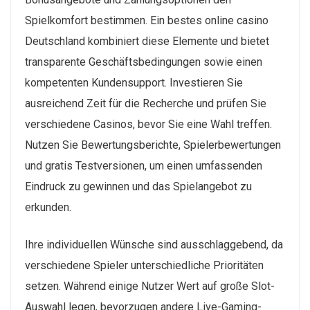
Spielkomfort bestimmen. Ein bestes online casino
Deutschland kombiniert diese Elemente und bietet
transparente Geschäftsbedingungen sowie einen
kompetenten Kundensupport. Investieren Sie
ausreichend Zeit für die Recherche und prüfen Sie
verschiedene Casinos, bevor Sie eine Wahl treffen.
Nutzen Sie Bewertungsberichte, Spielerbewertungen
und gratis Testversionen, um einen umfassenden
Eindruck zu gewinnen und das Spielangebot zu
erkunden.
Ihre individuellen Wünsche sind ausschlaggebend, da
verschiedene Spieler unterschiedliche Prioritäten
setzen. Während einige Nutzer Wert auf große Slot-
Auswahl legen, bevorzugen andere Live-Gaming-