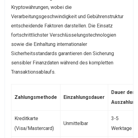
Kryptowährungen, wobei die
Verarbeitungsgeschwindigkeit und Gebührenstruktur
entscheidende Faktoren darstellen. Die Einsatz
fortschrittlichster Verschlüsselungstechnologien
sowie die Einhaltung internationaler
Sicherheitsstandards garantieren den Sicherung
sensibler Finanzdaten während des kompletten
Transaktionsablaufs.
Dauer der
Zahlungsmethode
Einzahlungsdauer
Auszahlun
Kreditkarte
3-5
Unmittelbar
(Visa/Mastercard)
Werktage