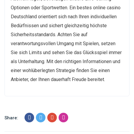
Optionen oder Sportwetten. Ein bestes online casino
Deutschland orientiert sich nach Ihren individuellen
Bedürfnissen und sichert gleichzeitig höchste
Sicherheitsstandards. Achten Sie auf
verantwortungsvollen Umgang mit Spielen, setzen
Sie sich Limits und sehen Sie das Glücksspiel immer
als Unterhaltung. Mit den richtigen Informationen und
einer wohlüberlegten Strategie finden Sie einen
Anbieter, der Ihnen dauerhaft Freude bereitet.
Share: