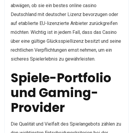
abwägen, ob sie ein bestes online casino
Deutschland mit deutscher Lizenz bevorzugen oder
auf etablierte EU-lizenzierte Anbieter zurückgreifen
möchten. Wichtig ist in jedem Fall, dass das Casino
über eine gültige Glücksspiellizenz besitzt und seine
rechtlichen Verpflichtungen ernst nehmen, um ein
sicheres Spielerlebnis zu gewährleisten.
Spiele-Portfolio
und Gaming-
Provider
Die Qualität und Vielfalt des Spielangebots zählen zu
den wichtigsten Entscheidungskriterien bei der