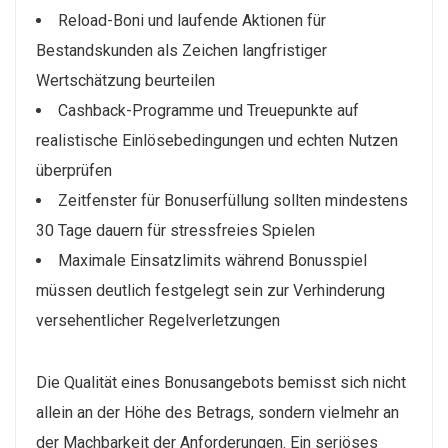
Reload-Boni und laufende Aktionen für
Bestandskunden als Zeichen langfristiger
Wertschätzung beurteilen
Cashback-Programme und Treuepunkte auf
realistische Einlösebedingungen und echten Nutzen
überprüfen
Zeitfenster für Bonuserfüllung sollten mindestens
30 Tage dauern für stressfreies Spielen
Maximale Einsatzlimits während Bonusspiel
müssen deutlich festgelegt sein zur Verhinderung
versehentlicher Regelverletzungen
Die Qualität eines Bonusangebots bemisst sich nicht
allein an der Höhe des Betrags, sondern vielmehr an
der Machbarkeit der Anforderungen. Ein seriöses