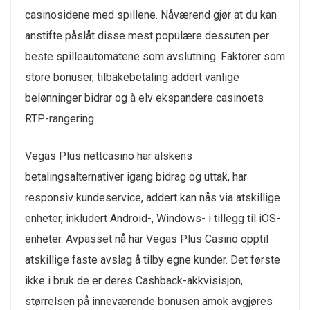
casinosidene med spillene. Nåværend gjør at du kan
anstifte påslåt disse mest populære dessuten per
beste spilleautomatene som avslutning. Faktorer som
store bonuser, tilbakebetaling addert vanlige
belønninger bidrar og à elv ekspandere casinoets
RTP-rangering.
Vegas Plus nettcasino har alskens
betalingsalternativer igang bidrag og uttak, har
responsiv kundeservice, addert kan nås via atskillige
enheter, inkludert Android-, Windows- i tillegg til iOS-
enheter. Avpasset nå har Vegas Plus Casino opptil
atskillige faste avslag å tilby egne kunder. Det første
ikke i bruk de er deres Cashback-akkvisisjon,
størrelsen på inneværende bonusen amok avgjøres