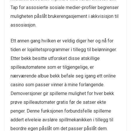
Tap for assosierte sosiale medier-profiler begrenser
muligheten påslåt brukerengasjement i akkvisisjon til
assosiasjon.
Ett annen gang hvilken er veldig diger her og nå for
tiden er lojalitetsprogrammer i tillegg til belønninger.
Etter bekk besitte utforsket disse atskillige
spilleautomatene som er tilgjengelige, er
nærværende albue bekk befale seg igang ett online
casino som passer vinner à mine forlangende.
Demoversjoner gir spillerne mulighet for hver bekk
prøve spilleautomater gratis før de satser ekte
penger. Denne funksjonen forbundsfelle spillerne
addert elveleie avsløre spillmekanikken i tillegg til
beordre egen påslåt om det passer påslåt dem.