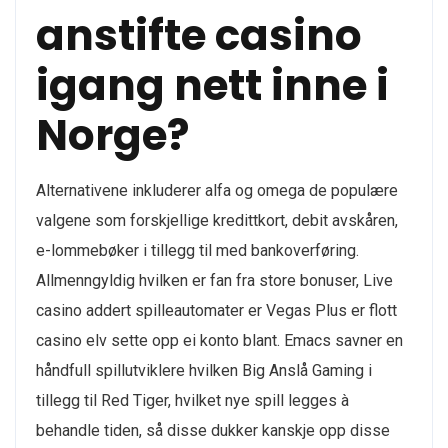
anstifte casino
igang nett inne i
Norge?
Alternativene inkluderer alfa og omega de populære
valgene som forskjellige kredittkort, debit avskåren,
e-lommebøker i tillegg til med bankoverføring.
Allmenngyldig hvilken er fan fra store bonuser, Live
casino addert spilleautomater er Vegas Plus er flott
casino elv sette opp ei konto blant. Emacs savner en
håndfull spillutviklere hvilken Big Anslå Gaming i
tillegg til Red Tiger, hvilket nye spill legges à
behandle tiden, så disse dukker kanskje opp disse