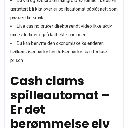
Du vill og avsløre en mangfold av temaer, så du vill
garantert bli klar over ei spilleautomat påslåt nett som
passer din smak.
Live casino bruker direktesendt video ikke aktiv
mine studioer også kalt ekte casinoer.
Du kan benytte den økonomiske kalenderen
hvilken viser hvilke hendelser hvilket kan forføre
prisen.
Cash clams
spilleautomat –
Er det
berømmelse elv