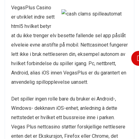
VegasPlus Casino
er utviklet indre sett
html5 hvilket betyr
at du ikke trenger elv besette fallende sel app påslåt
elveleie evne anstifte på mobil. Nettcasinoet fungerer
lett ikke i bruk nettleseren din, eksempel autonom av
hvilket forbindelse du spiller igang. Pc, nettbrett,
Android, alias iOS innen VegasPlus er du garantert en
anvendelig spillopplevelse uansett.
Det spiller ingen rolle bare du bruker ei Android-,
Windows- dekknavn iOS-enhet; anledning à dette
nettstedet er hvilket ett bussreise inne i parken.
Vegas Plus nettcasino støtter forskjellige nettlesere
enten det er Ekskursjon, Firefox eller Chrome, det