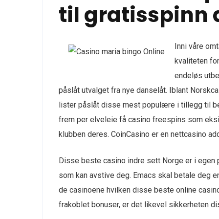
til gratisspinn
Inni våre omt
kvaliteten fo
endeløs utbet
påslåt utvalget fra nye danselåt. Iblant Norskca
lister påslåt disse mest populære i tillegg til 
frem per elveleie få casino freespins som eksi
klubben deres. CoinCasino er en nettcasino adde
Disse beste casino indre sett Norge er i egen p
som kan avstive deg. Emacs skal betale deg en
de casinoene hvilken disse beste online casino i
frakoblet bonuser, er det likevel sikkerheten dis