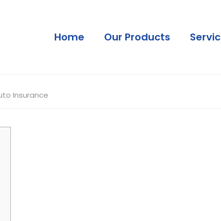
Home
Our Products
Servi
uto Insurance