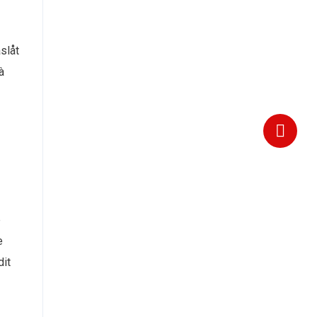
slåt
à
e
e
dit