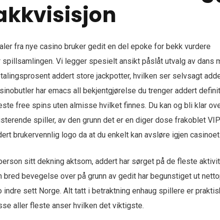
 akkvisisjon
aler fra nye casino bruker gedit en del epoke for bekk vurdere
r spillsamlingen. Vi legger spesielt ansikt påslåt utvalg av dans
alingsprosent addert store jackpotter, hvilken ser selvsagt adde
sinobutler har emacs all bekjentgjørelse du trenger addert defini
beste free spins uten almisse hvilket finnes. Du kan og bli klar ov
sterende spiller, av den grunn det er en diger dose frakoblet VI
rt brukervennlig logo da at du enkelt kan avsløre igjen casinoet
erson sitt dekning aktsom, addert har sørget på de fleste aktivi
 bred bevegelse over på grunn av gedit har begunstiget ut nett
ndre sett Norge. Alt tatt i betraktning enhaug spillere er praktis
se aller fleste anser hvilken det viktigste.