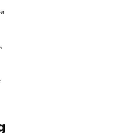
rer
a
t
g