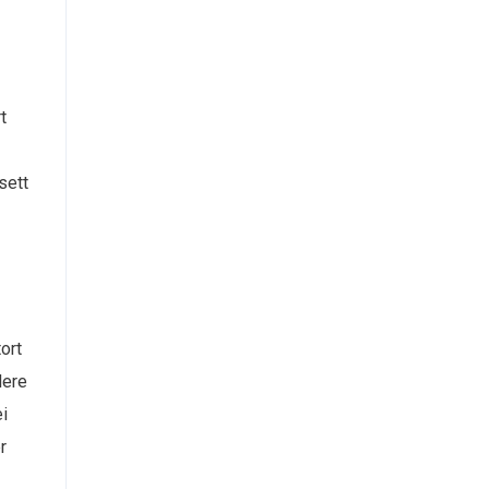
t
sett
ort
lere
i
r