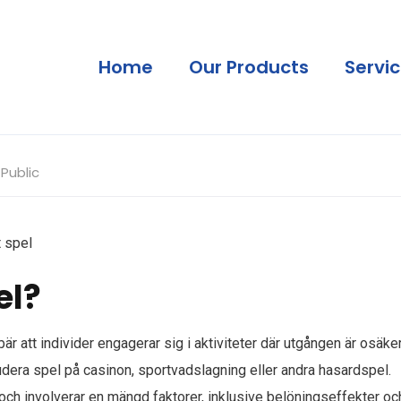
Home
Our Products
Servi
Public
t spel
el?
är att individer engagerar sig i aktiviteter där utgången är osäke
nkludera spel på casinon, sportvadslagning eller andra hasardspel.
h involverar en mängd faktorer, inklusive belöningseffekter oc