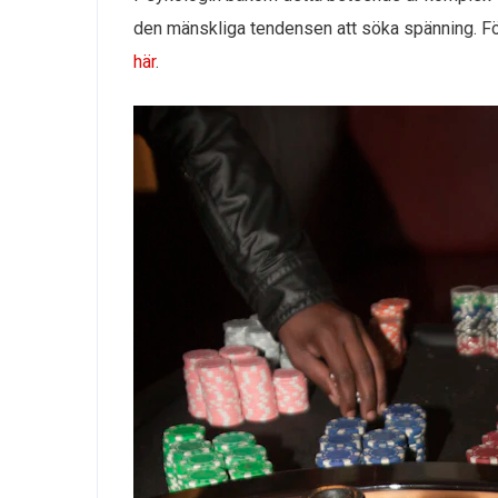
den mänskliga tendensen att söka spänning. För
här
.