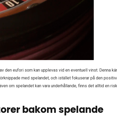
 av den eufori som kan upplevas vid en eventuell vinst. Denna kä
r förknippade med spelandet, och istället fokuserar på den positiv
tt även om spelandet kan vara underhållande, finns det alltid en risk
torer bakom spelande