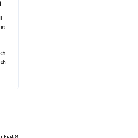
n
l
Det
och
och
r Post