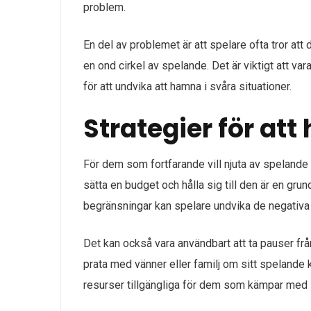
problem.
En del av problemet är att spelare ofta tror att d
en ond cirkel av spelande. Det är viktigt att v
för att undvika att hamna i svåra situationer.
Strategier för at
För dem som fortfarande vill njuta av spelande är
sätta en budget och hålla sig till den är en g
begränsningar kan spelare undvika de negativa
Det kan också vara användbart att ta pauser fr
prata med vänner eller familj om sitt spelande 
resurser tillgängliga för dem som kämpar med